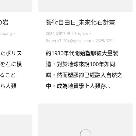
の岩
藝術自由日_未來化石計畫
eewang
2024
,
創作計畫｜Projrcts
By
zero71204@gmail.com
2025/07/11
たポリス
約1930年代開始塑膠被大量製
を石に模
造，對於地球來說100年如同一
ること
瞬，然而塑膠卻已經融入自然之
ら人類
中，成為地質學上人類存…