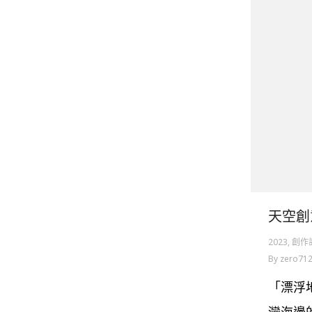
天空創
2023
,
創作計
By
zero71
「漂浮
灣海邊