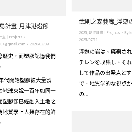
武則之森藝廊_浮遊
島計畫_月津港燈節
2025
,
創作計畫｜Projrcts
By
l
畫｜Projrcts
2025/07/11
204@gmail.com
2026/03/09
浮遊の岩は、廃棄され
錄歷史，而塑膠記憶我們
チレンを収集し、それ
。
して作品の出発点とす
30年代開始塑膠被大量製
で、地質学的な視点か
於地球來說一百年如同一
の…
而塑膠卻已經融入土地之
為地質學上人類存在的鮮
。