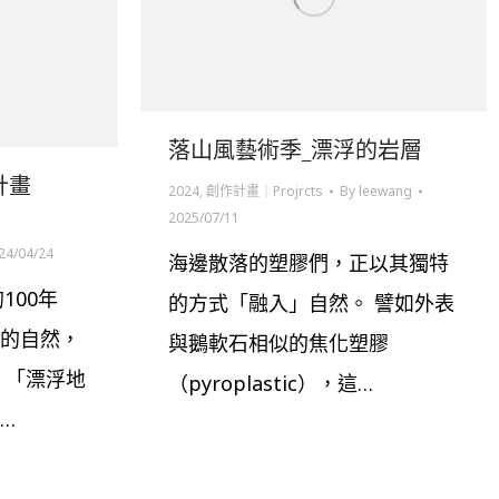
落山風藝術季_漂浮的岩層
計畫
2024
,
創作計畫｜Projrcts
By
leewang
2025/07/11
24/04/24
海邊散落的塑膠們，正以其獨特
100年
的方式「融入」自然。 譬如外表
的自然，
與鵝軟石相似的焦化塑膠
 「漂浮地
（pyroplastic），這…
…