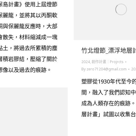
保島計畫》使用上屆燈節
保麗龍，並將其以丙酮軟
酮與保麗龍反應時，大部
會散失，材料縮減成一塊
黏土，將過去所累積的塵
竹北燈節_漂浮地層
層積岩膠結，壓縮了關於
2024
,
創作計畫｜Projrcts
想像以及過去的痕跡。
By
zero71204@gmail.com
20
塑膠從1930年代至今的
間，融入了我們認知中
成為人類存在的痕跡。
層計畫」試圖以收集台