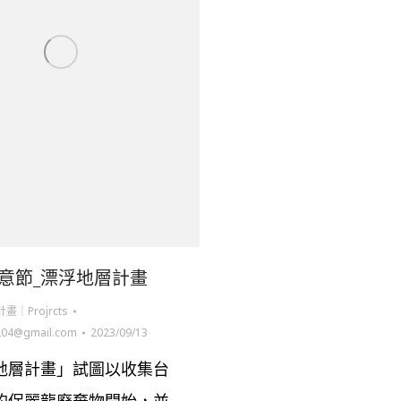
意節_漂浮地層計畫
畫｜Projrcts
204@gmail.com
2023/09/13
地層計畫」試圖以收集台
的保麗龍廢棄物開始，並