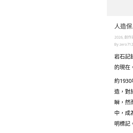
人造保
2026
,
創作計
By
zero71
岩石記
的現在
約19
造，對
瞬，然
中，成
明標記