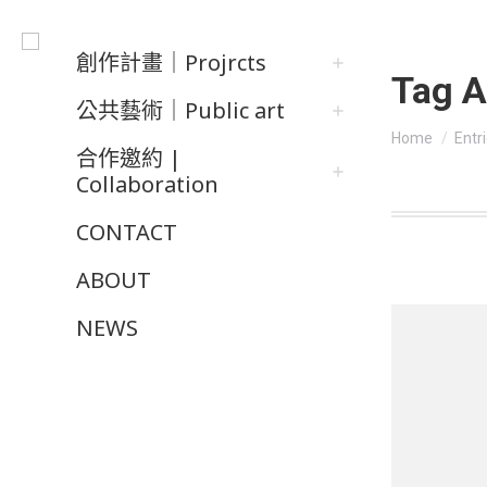
創作計畫｜Projrcts
Tag A
公共藝術｜Public art
You are he
Home
Entr
合作邀約 |
Collaboration
CONTACT
ABOUT
NEWS