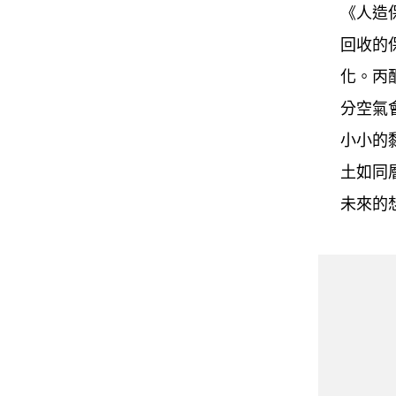
《人造
回收的
化。丙
分空氣
小小的
土如同
未來的