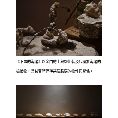
《下雪的海邊》以金門的土與鹽組裝及包覆於海邊的
撿拾物，嘗試暫時保存某個脆弱的物件與關係。