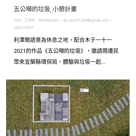
五公噸的垃圾_小憩計畫
2021
,
工作坊｜Workshops
By
zero71204@gmail.com
2022/10/27
利澤簡語意為休息之地，配合木子一十一
2021的作品《五公噸的垃圾》，邀請周遭民
眾來宜蘭縣環保局，體驗與垃圾一起…