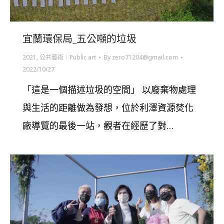
宜蘭環保局_五公噸的垃圾
2021
,
公共藝術｜Public art
By
zero71204@gmail.com
2022/10/27
「這是⼀個描述垃圾的空間」 以廢棄物處理
與⽣活的距離做為發想，位於利澤資源焚化
廠導覽的最後⼀站，觀者在經歷了對…